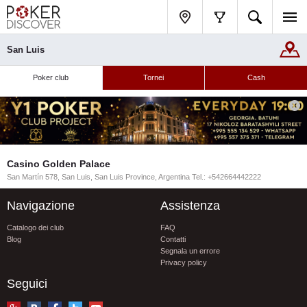
San Luis
Poker club
Tornei
Cash
Casino Golden Palace
San Martín 578, San Luis, San Luis Province, Argentina Tel.: +542664442222
Navigazione
Assistenza
Catalogo dei club
FAQ
Blog
Contatti
Segnala un errore
Privacy policy
Seguici