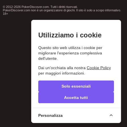
© 2012-2026 PokerDiscover.com. Tutti i diritti riservati.
PokerDiscover.com non è un organizzatore di giochi. Il sito è solo a scopo informativo.
18+
Utilizziamo i cookie
Questo sito web utilizza i cookie per
migliorare l'esperienza complessiva
dell'utente.
Dai un'occhiata alla nostra
Cookie Policy
per maggiori informazioni.
Solo essenziali
Accetta tutti
Personalizza